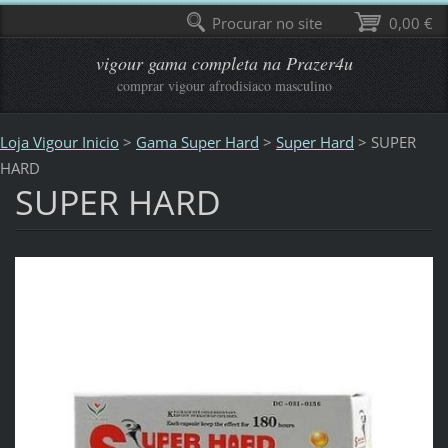
Procurar no site
0,00 €
vigour gama completa na Prazer4u
comprar vigour afrodisiaco masculino
Loja Vigour Inicio
>
Gama Super Hard
>
Super Hard
>
SUPER
HARD
SUPER HARD