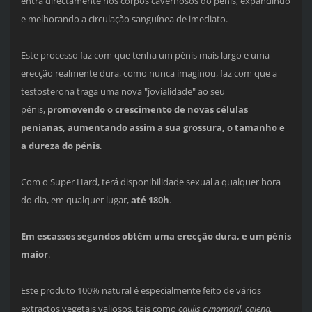
entra directamente nos corpos cavernosos do pénis, expandindo
e melhorando a circulação sanguínea de imediato.
Este processo faz com que tenha um pénis mais largo e uma
erecção realmente dura, como nunca imaginou, faz com que a
testosterona traga uma nova "jovialidade" ao seu
pénis,
promovendo o crescimento de novas células
penianas, aumentando assim a sua grossura, o tamanho e
a dureza do pénis
.
Com o Super Hard, terá disponibilidade sexual a qualquer hora
do dia, em qualquer lugar,
até 180h
.
Em escassos segundos obtém uma erecção dura, e um pénis
maior
.
Este produto 100% natural é especialmente feito de vários
extractos vegetais valiosos, tais como
caulis cynomoril, caiena,